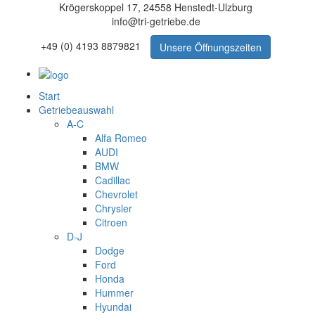
Krögerskoppel 17, 24558 Henstedt-Ulzburg
info@tri-getriebe.de
+49 (0) 4193 8879821
Unsere Öffnungszeiten
Start
Getriebeauswahl
A-C
Alfa Romeo
AUDI
BMW
Cadillac
Chevrolet
Chrysler
Citroen
D-J
Dodge
Ford
Honda
Hummer
Hyundai