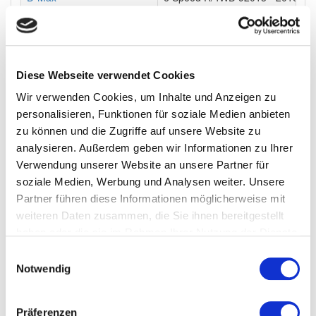
El Camino
1982-1987
Envoy
1992 - 2009
Envoy
1992 - 2009
Diese Webseite verwendet Cookies
Wir verwenden Cookies, um Inhalte und Anzeigen zu
Epica
2005 - 2012
personalisieren, Funktionen für soziale Medien anbieten
Epica
2005 - 2012
zu können und die Zugriffe auf unsere Website zu
analysieren. Außerdem geben wir Informationen zu Ihrer
Epica
2006 - 2008
Verwendung unserer Website an unsere Partner für
Epica
2006 - 2008
soziale Medien, Werbung und Analysen weiter. Unsere
Partner führen diese Informationen möglicherweise mit
Epica
2009 - 2014
weiteren Daten zusammen, die Sie ihnen bereitgestellt
Epica
2009 - 2014
haben oder die sie im Rahmen Ihrer Nutzung der Dienste
gesammelt haben.
Einwilligungsauswahl
Epica
2009 - 2014
Notwendig
Epica
2009 - 2014
Epica
2009 - 2014
Präferenzen