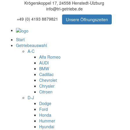
Krögerskoppel 17, 24558 Henstedt-Ulzburg
info@tri-getriebe.de
+49 (0) 4193 8879821
Unsere Öffnungszeiten
Start
Getriebeauswahl
A-C
Alfa Romeo
AUDI
BMW
Cadillac
Chevrolet
Chrysler
Citroen
D-J
Dodge
Ford
Honda
Hummer
Hyundai