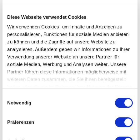
Komplette Überholung aller Softparts (Verschleißteile) im
Getriebe. Elektronische Komponenten, sowie Antriebsteile werden
Diese Webseite verwendet Cookies
bei Bedarf gewechselt und nach Absprache separat berechnet.
Wandler werden nach Bedarf zu den aufgeführten Preisen
Wir verwenden Cookies, um Inhalte und Anzeigen zu
überholt.
personalisieren, Funktionen für soziale Medien anbieten
zu können und die Zugriffe auf unsere Website zu
analysieren. Außerdem geben wir Informationen zu Ihrer
Verwendung unserer Website an unsere Partner für
soziale Medien, Werbung und Analysen weiter. Unsere
Model
Baujahr
Motor
Getrie
Partner führen diese Informationen möglicherweise mit
weiteren Daten zusammen, die Sie ihnen bereitgestellt
Hummer H1
1992
V8 6.2L Diesel
haben oder die sie im Rahmen Ihrer Nutzung der Dienste
gesammelt haben.
Hummer H1
1993 - 2005
V8 5.7L Petrol
Einwilligungsauswahl
Notwendig
Hummer H1
1993 - 2005
V8 6.5L Petrol
Hummer H2
2002 - 2007
V8 6.0L Petrol
Präferenzen
Hummer H2
2006 - 2010
V8 6.0L Petrol